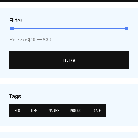
Filter
Prezzo:
$10
—
$30
FILTRA
Tags
ECO
ITEM
NATURE
PRODUCT
SALE