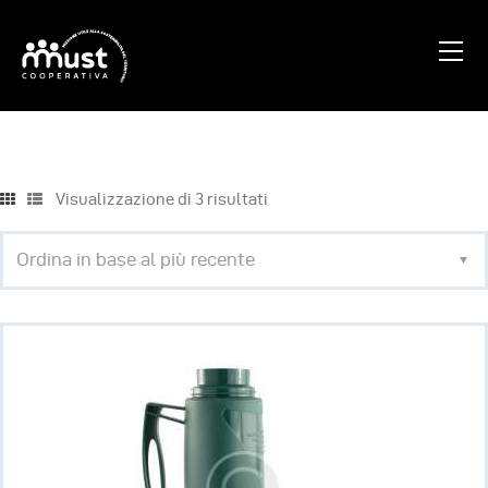
Home
Chi Siamo
Visualizzazione di 3 risultati
Blog
Progetti
Contatti