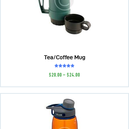
Tea/Coffee Mug
Valutato
$
20
.
00
–
$
24
.
00
5.00
su 5