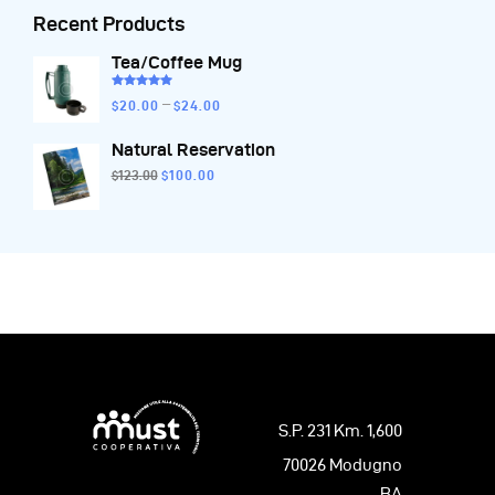
Recent Products
Tea/Coffee Mug
Valutato
–
$
20
.
00
$
24
.
00
5.00
su 5
Natural Reservation
$
123
.
00
$
100
.
00
S.P. 231 Km. 1,600
70026 Modugno
BA