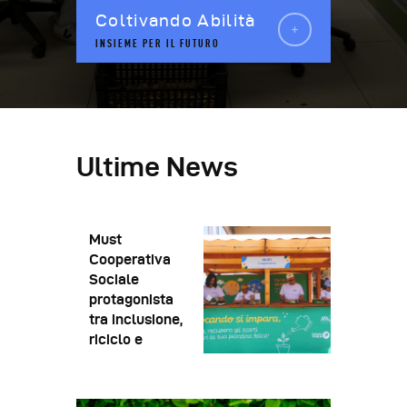
Coltivando Abilità
INSIEME PER IL FUTURO
Ultime News
BRIO Festival
Toritto 2025:
Must
Cooperativa
Sociale
protagonista
tra inclusione,
riciclo e
sostenibilità
ambientale