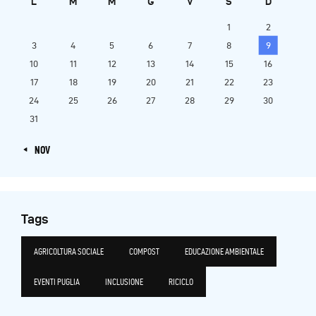
L
M
M
G
V
S
D
1
2
3
4
5
6
7
8
9
10
11
12
13
14
15
16
17
18
19
20
21
22
23
24
25
26
27
28
29
30
31
« NOV
Tags
AGRICOLTURA SOCIALE
COMPOST
EDUCAZIONE AMBIENTALE
EVENTI PUGLIA
INCLUSIONE
RICICLO