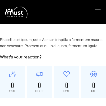
Home
Chi Siamo
Phasellus et ipsum justo. Aenean fringilla a fermentum mauris
non venenatis. Praesent at nulla aliquam, fermentum ligula.
Blog
Progetti
What's your reaction?
Contatti
0
0
0
0
COOL
UPSET
LOVE
LOL