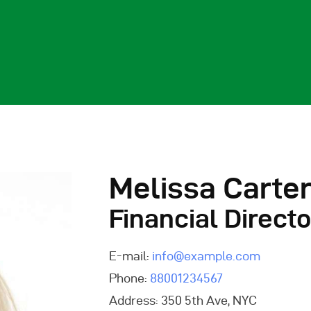
ome
hi Siamo
Melissa Carte
Financial Directo
log
E-mail:
info@example.com
rogetti
Phone:
88001234567
Address:
350 5th Ave, NYC
ontatti