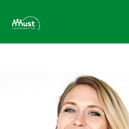
H
C
B
P
C