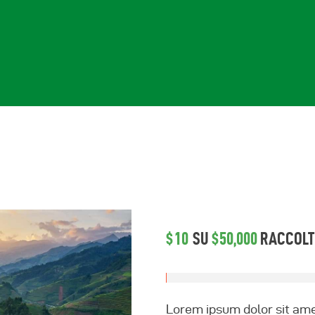
ome
hi Siamo
log
$10
SU
$50,000
RACCOLT
rogetti
ontatti
Lorem ipsum dolor sit amet