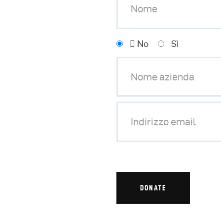
No
Sì