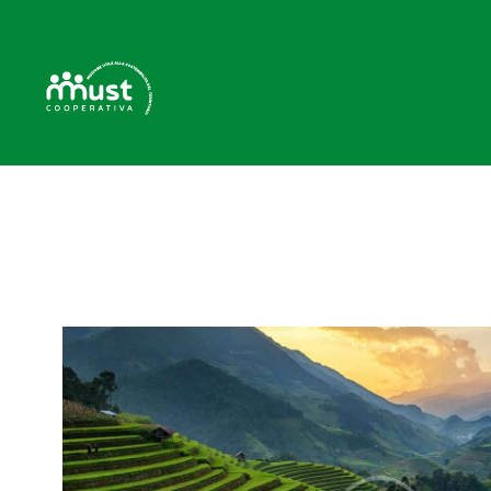
H
C
B
P
C