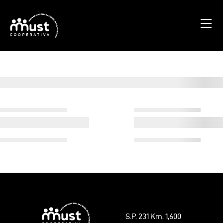
Home
Chi Siamo
Blog
Progetti
Contatti
S.P. 231 Km. 1,600